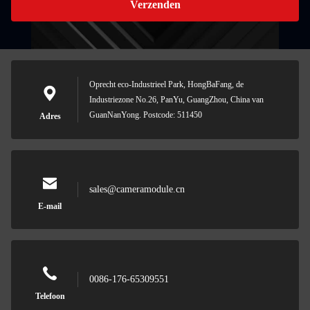
Verzenden
Oprecht eco-Industrieel Park, HongBaFang, de
Industriezone No.26, PanYu, GuangZhou, China van
GuanNanYong. Postcode: 511450
Adres
sales@cameramodule.cn
E-mail
0086-176-65309551
Telefoon