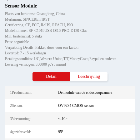
Sensor Module
Plaats van herkomst: Guangdong, China
Merknaam: SINCERE FIRST
Certificering: CE, FCC, RoHS, REACH, ISO
Modelnummer: SF-C1019USB-D3.6-PRO-D120-Glas
Min. bestelaantal: 5 stuks
Prijs: negotiable
Verpakking Details: Pakket, doos voor een karton
Levertijd: 7 - 15 werkdagen
Betalingscondities: L/C,Western Union,T/T,MoneyGram,Paypal en anderen
Levering vermogen: 350000 pc's / maand
Detail
Beschrijving
1Productnaam:
De module van de endoscoopcamera
2Sensor:
OV9734 CMOS-sensor
3Vervorming:
<-10>
4gezichtsveld:
95°