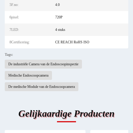
5F.no:
4.0
6pixel:
720P
7LED:
4 stuks
8Certificering:
CE REACH RoHS ISO
Tags:
De industriële Camera van de Endoscoopinspectie
Medische Endoscoopcamera
De medische Module van de Endoscoopcamera
Gelijkaardige Producten