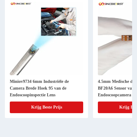
Miniov9734 6mm Industriële de
4.5mm Medische de
Camera Brede Hoek 95 van de
BF20A6 Sensor van 
Endoscoopinspectie Lens
Endoscoopcamera
Krijg Beste Prijs
Krijg Bes