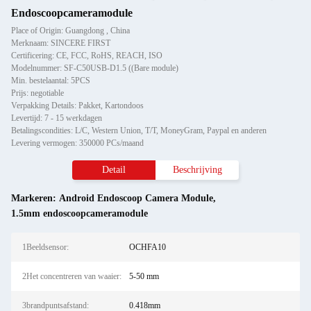
Endoscoopcameramodule
Place of Origin: Guangdong , China
Merknaam: SINCERE FIRST
Certificering: CE, FCC, RoHS, REACH, ISO
Modelnummer: SF-C50USB-D1.5 ((Bare module)
Min. bestelaantal: 5PCS
Prijs: negotiable
Verpakking Details: Pakket, Kartondoos
Levertijd: 7 - 15 werkdagen
Betalingscondities: L/C, Western Union, T/T, MoneyGram, Paypal en anderen
Levering vermogen: 350000 PCs/maand
Detail
Beschrijving
Markeren:
Android Endoscoop Camera Module
,
1.5mm endoscoopcameramodule
1Beeldsensor:
OCHFA10
2Het concentreren van waaier:
5-50 mm
3brandpuntsafstand:
0.418mm