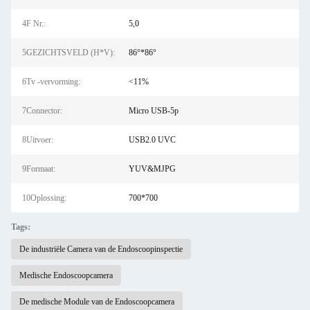
4F Nr.:
5,0
5GEZICHTSVELD (H*V):
86°*86°
6Tv -vervorming:
<11%
7Connector:
Micro USB-5p
8Uitvoer:
USB2.0 UVC
9Formaat:
YUV&MJPG
10Oplossing:
700*700
Tags:
De industriële Camera van de Endoscoopinspectie
Medische Endoscoopcamera
De medische Module van de Endoscoopcamera