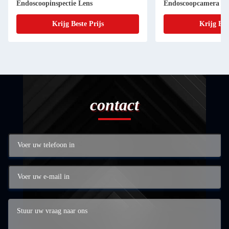
Endoscoopinspectie Lens
Endoscoopcamera
Krijg Beste Prijs
Krijg Bes
contact