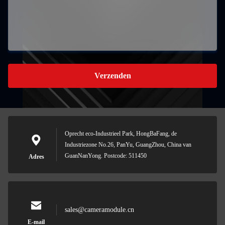
Verzenden
Oprecht eco-Industrieel Park, HongBaFang, de
Industriezone No.26, PanYu, GuangZhou, China van
GuanNanYong. Postcode: 511450
Adres
sales@cameramodule.cn
E-mail