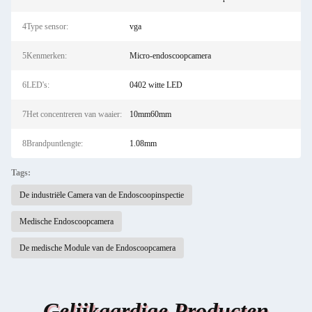
4Type sensor:
vga
5Kenmerken:
Micro-endoscoopcamera
6LED's:
0402 witte LED
7Het concentreren van waaier:
10mm60mm
8Brandpuntlengte:
1.08mm
Tags:
De industriële Camera van de Endoscoopinspectie
Medische Endoscoopcamera
De medische Module van de Endoscoopcamera
Gelijkaardige Producten