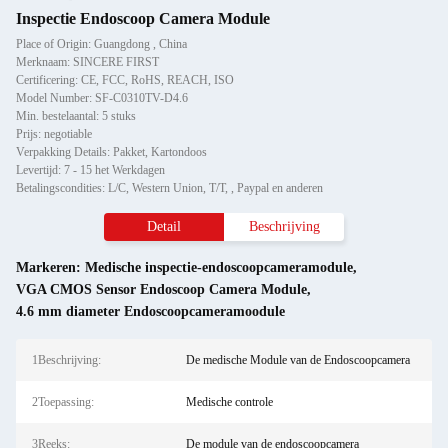
Inspectie Endoscoop Camera Module
Place of Origin: Guangdong , China
Merknaam: SINCERE FIRST
Certificering: CE, FCC, RoHS, REACH, ISO
Model Number: SF-C0310TV-D4.6
Min. bestelaantal: 5 stuks
Prijs: negotiable
Verpakking Details: Pakket, Kartondoos
Levertijd: 7 - 15 het Werkdagen
Betalingscondities: L/C, Western Union, T/T, , Paypal en anderen
Detail
Beschrijving
Markeren:
Medische inspectie-endoscoopcameramodule
,
VGA CMOS Sensor Endoscoop Camera Module
,
4.6 mm diameter Endoscoopcameramoodule
1Beschrijving:
De medische Module van de Endoscoopcamera
2Toepassing:
Medische controle
3Reeks:
De module van de endoscoopcamera