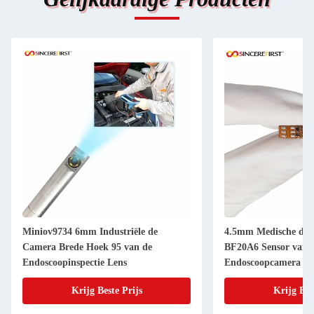
Miniov9734 6mm Industriële de
4.5mm Medische de
Camera Brede Hoek 95 van de
BF20A6 Sensor van 
Endoscoopinspectie Lens
Endoscoopcamera
Krijg Beste Prijs
Krijg Bes