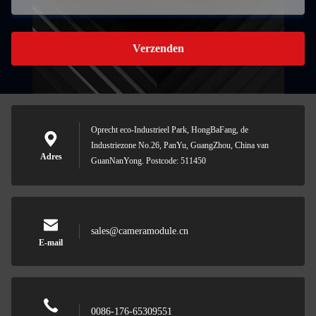
Verzenden
Oprecht eco-Industrieel Park, HongBaFang, de
Industriezone No.26, PanYu, GuangZhou, China van
Adres
GuanNanYong. Postcode: 511450
sales@cameramodule.cn
E-mail
0086-176-65309551