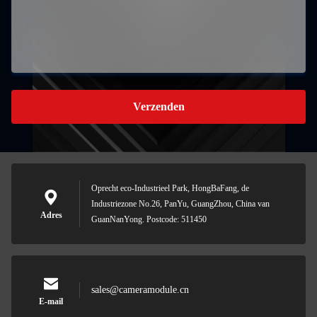
Verzenden
Oprecht eco-Industrieel Park, HongBaFang, de
Industriezone No.26, PanYu, GuangZhou, China van
Adres
GuanNanYong. Postcode: 511450
sales@cameramodule.cn
E-mail