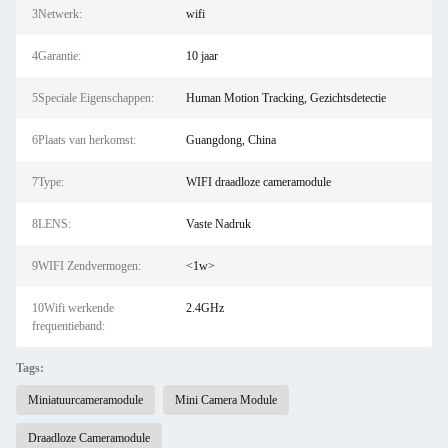
3Netwerk:
wifi
4Garantie:
10 jaar
5Speciale Eigenschappen:
Human Motion Tracking, Gezichtsdetectie
6Plaats van herkomst:
Guangdong, China
7Type:
WIFI draadloze cameramodule
8LENS:
Vaste Nadruk
9WIFI Zendvermogen:
<1w>
10Wifi werkende
2.4GHz
frequentieband:
Tags:
Miniatuurcameramodule
Mini Camera Module
Draadloze Cameramodule