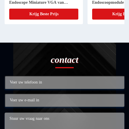
Endoscope Miniature VGA van
Endoscoopmodule
Sensorwifi
Krijg Beste Prijs
Krijg Bes
contact