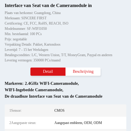
Interface van Seat van de Cameramodule in
Plaats van herkomst: Guangdong, China
Merknaam: SINCERE FIRST
Certificering: CE, FCC, RoHS, REACH, ISO
Modelnummer: SF-WIFI1050
Min. bestelaantal: 100 PCs
Prijs: negotiable
Verpakking Details: Pakket, Kartondoos
Levertijd: 7 - 15 het Werkdagen
Betalingscondities: L/C, Western Union, T/T, MoneyGram, Paypal en anderen
Levering vermogen: 350000 PCs/maand
Detail
Beschrijving
Markeren:
2.4GHz WIFI-Cameramodule
,
WIFI-Ingebedde Cameramodule
,
De draadloze Interface van Seat van de Cameramodule
1Sensor:
CMOS
2Aangepaste steun:
Aangepast embleem, OEM, ODM