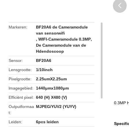
butto
Markeren
BF20A6 de Cameramodule
van sensorwifi
,
WIFI-Cameramodule 0.3MP
,
De Cameramodule van de
Hdendoscoop
Sensor
BF20A6
Lensgrootte
1/10inch
Pixelgrootte
2.25umX2.25um
lmagegebied
1440μmx1080μm
Efficiënt pixel
640 (H) X480 (V)
0.3MP H
Outputformaa
MJPEG/YUV2 (YUYV)
t
Leiden
6pcs leiden
Specifi