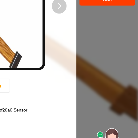
button
u
bf20a6 Sensor