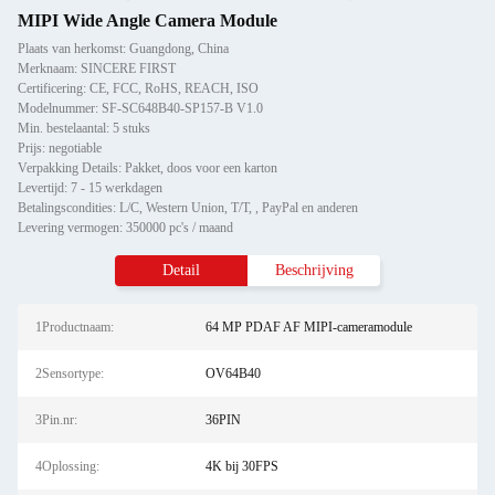
MIPI Wide Angle Camera Module
Plaats van herkomst: Guangdong, China
Merknaam: SINCERE FIRST
Certificering: CE, FCC, RoHS, REACH, ISO
Modelnummer: SF-SC648B40-SP157-B V1.0
Min. bestelaantal: 5 stuks
Prijs: negotiable
Verpakking Details: Pakket, doos voor een karton
Levertijd: 7 - 15 werkdagen
Betalingscondities: L/C, Western Union, T/T, , PayPal en anderen
Levering vermogen: 350000 pc's / maand
Detail
Beschrijving
1Productnaam:
64 MP PDAF AF MIPI-cameramodule
2Sensortype:
OV64B40
3Pin.nr:
36PIN
4Oplossing:
4K bij 30FPS