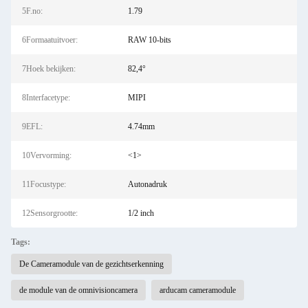
5F.no:
1.79
6Formaatuitvoer:
RAW 10-bits
7Hoek bekijken:
82,4°
8Interfacetype:
MIPI
9EFL:
4.74mm
10Vervorming:
<1>
11Focustype:
Autonadruk
12Sensorgrootte:
1/2 inch
Tags:
De Cameramodule van de gezichtserkenning
de module van de omnivisioncamera
arducam cameramodule