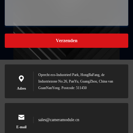
Verzenden
Oprecht eco-Industrieel Park, HongBaFang, de
Industriezone No.26, PanYu, GuangZhou, China van
GuanNanYong. Postcode: 511450
Adres
sales@cameramodule.cn
E-mail