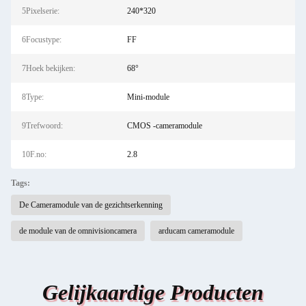
5Pixelserie:
240*320
6Focustype:
FF
7Hoek bekijken:
68°
8Type:
Mini-module
9Trefwoord:
CMOS -cameramodule
10F.no:
2.8
Tags:
De Cameramodule van de gezichtserkenning
de module van de omnivisioncamera
arducam cameramodule
Gelijkaardige Producten