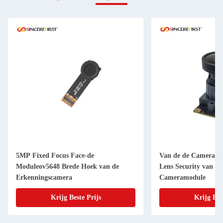
5MP Fixed Focus Face-de
Van de de Cameram
Moduleov5648 Brede Hoek van de
Lens Security van I
Erkenningscamera
Cameramodule
Krijg Beste Prijs
Krijg Bes