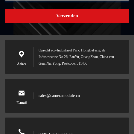
Verzenden
Oprecht eco-Industrieel Park, HongBaFang, de
Industriezone No.26, PanYu, GuangZhou, China van
GuanNanYong. Postcode: 511450
Adres
sales@cameramodule.cn
E-mail