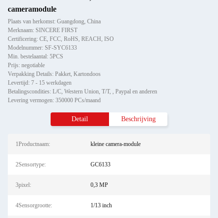
cameramodule
Plaats van herkomst: Guangdong, China
Merknaam: SINCERE FIRST
Certificering: CE, FCC, RoHS, REACH, ISO
Modelnummer: SF-SYC6133
Min. bestelaantal: 5PCS
Prijs: negotiable
Verpakking Details: Pakket, Kartondoos
Levertijd: 7 - 15 werkdagen
Betalingscondities: L/C, Western Union, T/T, , Paypal en anderen
Levering vermogen: 350000 PCs/maand
Detail
Beschrijving
1Productnaam:
kleine camera-module
2Sensortype:
GC6133
3pixel:
0,3 MP
4Sensorgrootte:
1/13 inch