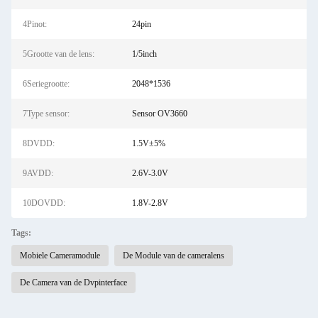
4Pinot:
24pin
5Grootte van de lens:
1/5inch
6Seriegrootte:
2048*1536
7Type sensor:
Sensor OV3660
8DVDD:
1.5V±5%
9AVDD:
2.6V-3.0V
10DOVDD:
1.8V-2.8V
Tags:
Mobiele Cameramodule
De Module van de cameralens
De Camera van de Dvpinterface