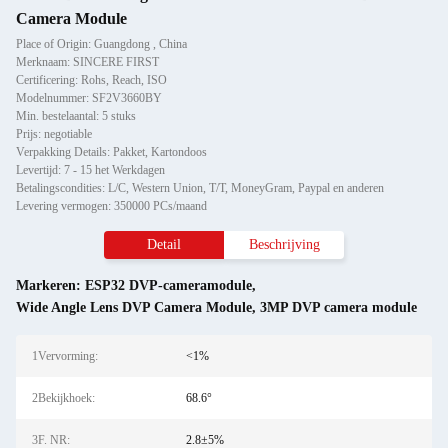
Camera Module
Place of Origin: Guangdong , China
Merknaam: SINCERE FIRST
Certificering: Rohs, Reach, ISO
Modelnummer: SF2V3660BY
Min. bestelaantal: 5 stuks
Prijs: negotiable
Verpakking Details: Pakket, Kartondoos
Levertijd: 7 - 15 het Werkdagen
Betalingscondities: L/C, Western Union, T/T, MoneyGram, Paypal en anderen
Levering vermogen: 350000 PCs/maand
Detail
Beschrijving
Markeren:
ESP32 DVP-cameramodule
,
Wide Angle Lens DVP Camera Module
,
3MP DVP camera module
1Vervorming:
<1%
2Bekijkhoek:
68.6°
3F. NR:
2.8±5%