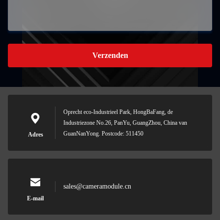
Verzenden
Oprecht eco-Industrieel Park, HongBaFang, de
Industriezone No.26, PanYu, GuangZhou, China van
GuanNanYong. Postcode: 511450
Adres
sales@cameramodule.cn
E-mail