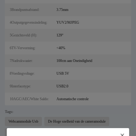
3Brandpuntsafstand:
3.75mm
4Outputgegevensindeling:
YUV2/MJPEG
5Gezichtsveld (H):
129°
6TV-Vervorming:
<40%
7Nadrukwaaier:
100cm aan Oneindigheid
8Voedingvoltage:
USB 5V
9Interfacetype:
USB2.0
10AGC/AEC/White Saldo:
Automatische controle
Tags:
Webcammodule Usb
De Hoge snelheid van de cameramodule
de module van de netwerkcamera