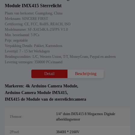
Module IMX415 Sterrelicht
Plaats van herkomst: Guangdong, China
Merknaam: SINCERE FIRST
Certificering: CE, FCC, RoHS, REACH, ISO
Modelnummer: SF-X4154KA-25FPS V1.0
Min. bestelaantal: 5 PCs
Prijs: negotiable
Verpakking Details: Pakket, Kartondoos
Levertijd: 7 - 15 het Werkdagen
Betalingscondities: L/C, Western Union, T/T, MoneyGram, Paypal en anderen
Levering vermogen: 350000 PCs/maand
Detail
Beschrijving
Markeren:
4k Arduino Camera Module
,
Arduino Camera Module IMX415
,
IMX415 de Module van de sterrelichtcamera
1/4“ duim IMX415 8 Megacmos Digitale
1Sensor:
afbeeldingsensor
2Pixel:
3840H * 2160V