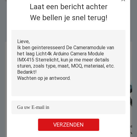
Laat een bericht achter
We bellen je snel terug!
Gelijkaardige Producten
VERZENDEN
Module 2mm Brandpuntsafstand van
Hoge snelheidscmos
de micron1mp Omnivision OV9712
de Sensormodule van