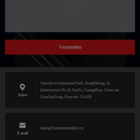
Verzenden
Oprecht eco-Industrieel Park, HongBaFang, de
Industriezone No.26, PanYu, GuangZhou, China van
Adres
GuanNanYong. Postcode: 511450
sales@cameramodule.cn
E-mail